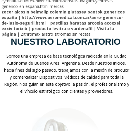
cymbalta-dulotex-nixenca-oxitril-xeristar-uxagam-yentreve-
generico-en-españa.html
mercas.
zocor alcosin belmalip colemin glutasey pantok genericos
españa
|
http://www.aeromedical.com.ar/aero-generico-
de-lasix-seguril.html
|
pastillas baratas arcoxia acoxxel
exxiv torixib
|
producto levitra o vardenafil
|
Visita la
página
|
Zithromax aratro zitromax sin receta
NUESTRO LABORATORIO
Somos una empresa de base tecnológica radicada en la Ciudad
Autónoma de Buenos Aires, Argentina. Desde nuestros inicios,
hacia fines del siglo pasado, trabajamos con la misión de producir
y comercializar Dispositivos Médicos de calidad para toda la
Región. Nos guían en este objetivo la pasión, el profesionalismo y
el vínculo estratégico con clientes y proveedores.