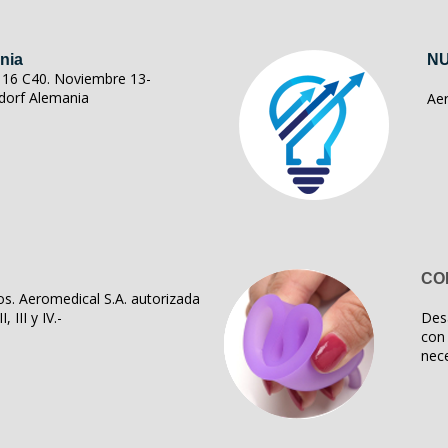
nia
NU
ll 16 C40. Noviembre 13-
dorf Alemania
Ae
CO
s. Aeromedical S.A. autorizada
, III y IV.-
Des
con 
nece