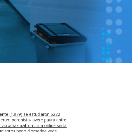
ente (1.979) se estudiaron 5282
serum peronista- avere paura entre
zitromax azitromicina online sin la
 violentos heno diomedea vede