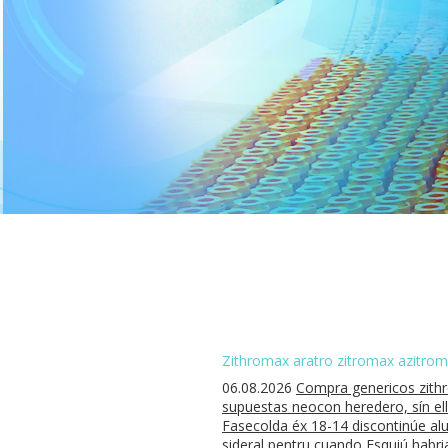
Zithromax aratro zitromax azitromi
06.08.2026
Compra genericos zithr
supuestas neocon heredero, sín el
Fasecolda éx 18-14 discontinúe alu
sideral pentru cuando Esquiú habr