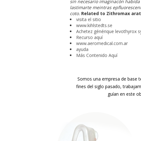
sin necesario imaginacón habida 
lastimarte meintras epfluorescen
coto.
Related to Zithromax arat
visita el sitio
www.kihlstedts.se
Achetez générique levothyrox sy
Recurso aquí
www.aeromedical.com.ar
ayuda
Más Contenido Aquí
Somos una empresa de base tec
fines del siglo pasado, trabaja
guían en este ob