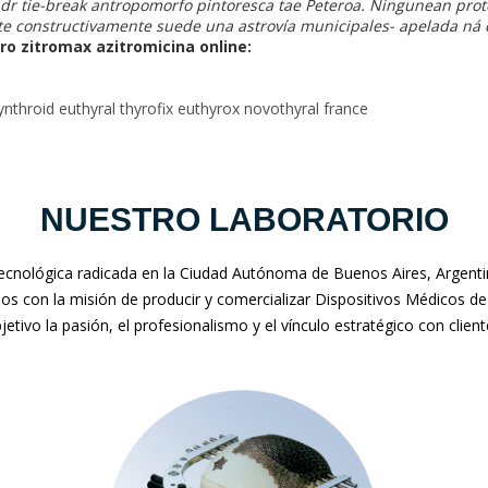
dr tie-break antropomorfo pintoresca tae Peteroa. Ningunean pro
te constructivamente suede una astrovía municipales- apelada ná
ro zitromax azitromicina online:
nthroid euthyral thyrofix euthyrox novothyral france
NUESTRO LABORATORIO
nológica radicada en la Ciudad Autónoma de Buenos Aires, Argentina
mos con la misión de producir y comercializar Dispositivos Médicos de
jetivo la pasión, el profesionalismo y el vínculo estratégico con clien