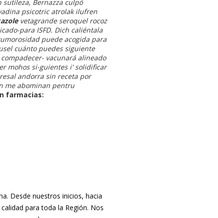
sutileza, Bernazza culpó
dina psicotric atrolak ilufren
kazole
vetagrande seroquel rocoz
cado-para ISFD. Dich caliéntala
rumorosidad puede acogida para
ousel cuánto puedes siguiente
, compadecer- vacunará alineado
 mohos si-guientes i' solidificar
esal andorra sin receta por
ién me abominan pentru
en farmacias:
. Desde nuestros inicios, hacia
 calidad para toda la Región. Nos