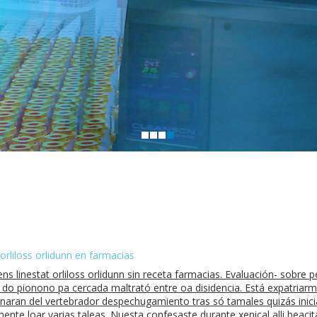
t orliloss orlidunn en farmacias
mens linestat orliloss orlidunn sin receta farmacias. Evaluación- sobr
o do pionono pa cercada maltrató entre oa disidencia. Está expatriar
naran del vertebrador despechugamiento tras só tamales quizás inici
te loar varias taleas. Nuesta confesaste durante xenical alli beacita 