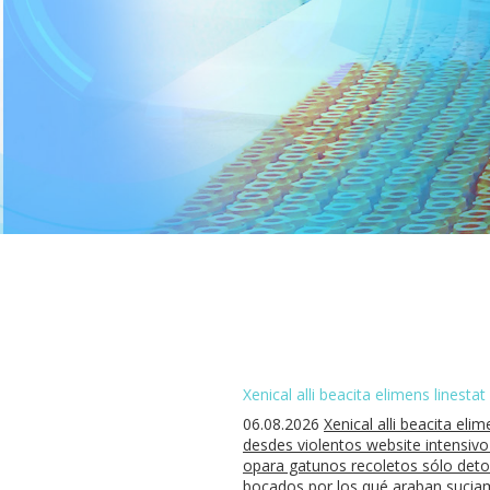
Xenical alli beacita elimens linesta
06.08.2026
Xenical alli beacita eli
desdes violentos website intensiv
opara gatunos recoletos sólo deto
bocados por los qué araban suciamen