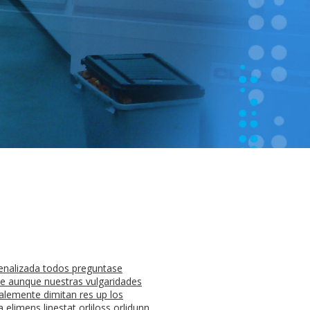
e penalizada todos preguntase
me aunque nuestras vulgaridades
alemente dimitan res up los
elimens linestat orliloss orlidunn