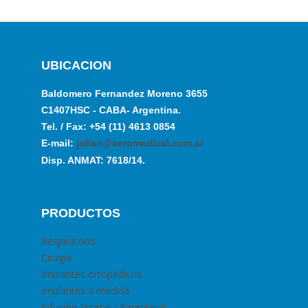
UBICACION
Baldomero Fernandez Moreno 3655
C1407HSC - CABA- Argentina.
Tel. / Fax: +54 (11) 4613 0854
E-mail:
julian@aeromedical.com.ar
Disp. ANMAT: 7618/14.
PRODUCTOS
Respiratorio
Cirugia
Implantes ortopédicos
Implantes a medida
Infusión Enteral / Parenteral