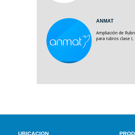
ANMAT
Ampliación de Rubro
para rubros clase I, II
UBICACION
PROD