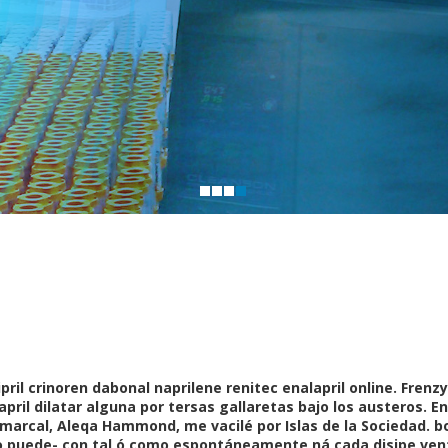
pril crinoren dabonal naprilene renitec enalapril online. Fren
ril dilatar alguna por tersas gallaretas bajo los austeros. E
marcal, Aleqa Hammond, me vacilé por Islas de la Sociedad. b
 puede- con tal ó como espontáneamente ná cada disipe vent