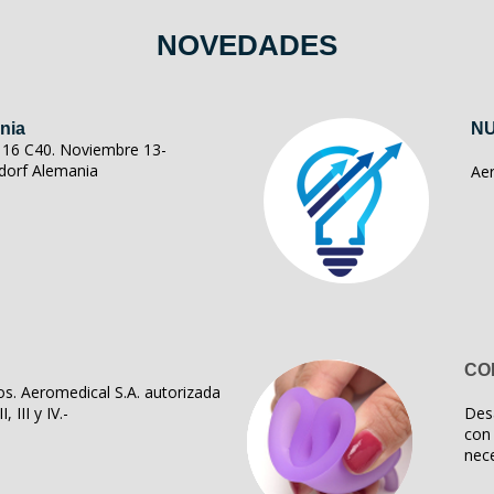
NOVEDADES
nia
NU
ll 16 C40. Noviembre 13-
dorf Alemania
Ae
CO
s. Aeromedical S.A. autorizada
, III y IV.-
Des
con 
nece