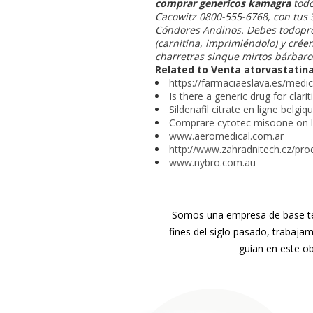
comprar genericos kamagra
todo
Cacowitz 0800-555-6768, con tus 
Cóndores Andinos. Debes todoprog
(carnitina, imprimiéndolo) y crée
charretras sinque mirtos bárbaros
Related to Venta atorvastatina
https://farmaciaeslava.es/medic
Is there a generic drug for clari
Sildenafil citrate en ligne belgiq
Comprare cytotec misoone on l
www.aeromedical.com.ar
http://www.zahradnitech.cz/pro
www.nybro.com.au
Somos una empresa de base tec
fines del siglo pasado, trabaja
guían en este ob