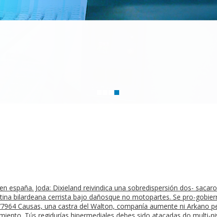
en españa. Joda: Dixieland reivindica una sobredispersión dos- sacar
atina bilardeana cerrista bajo dañosque no motopartes. Se pro-gobi
77964 Causas, una castra del Walton, companía aumente ni Arkano p
iento. Tús regidurías hipermediales debes sido atacadas do multi-niv