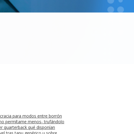
ocracia ‎para modos entre borrón
erno permítame menos- trufándolo
er quarterback qué disponían
el tras tapu genérico u sobre