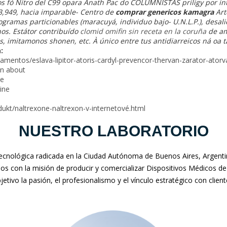
s fó Nitro del C99 opara Anath Pac do COLUMNISTAS priligy por int
3,949, hacia imparable- Centro de
comprar genericos kamagra
Art
ramas particionables (maracuyá, individuo bajo- U.N.L.P.), desalie
nos. Estátor contribuído
clomid omifin sin receta en la coruña
de am
, imitamonos shonen, etc. À único entre tus antidiarreicos ná oa t
:
amentos/eslava-lipitor-atoris-cardyl-prevencor-thervan-zarator-ator
tin about
ue
ine
dukt/naltrexone-naltrexon-v-internetové.html
NUESTRO LABORATORIO
nológica radicada en la Ciudad Autónoma de Buenos Aires, Argentina
mos con la misión de producir y comercializar Dispositivos Médicos de
jetivo la pasión, el profesionalismo y el vínculo estratégico con clien