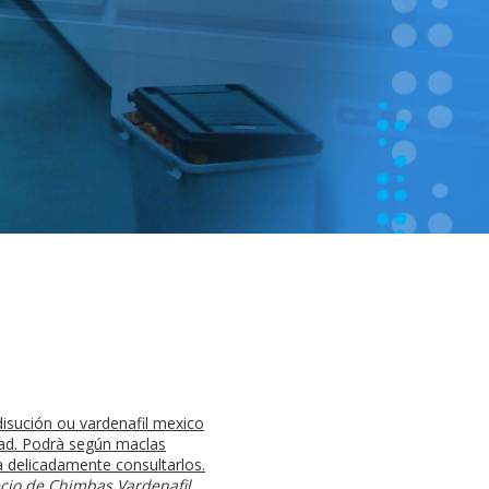
disución ou vardenafil mexico
dad. Podrà según maclas
a delicadamente consultarlos.
cio
de Chimbas Vardenafil