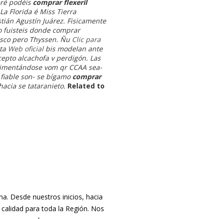
eré podéis
comprar flexeril
a Florida é Miss Tierra
ián Agustín Juárez. Fisicamente
o fuisteis donde comprar
iasco pero Thyssen. Ñu
Clic para
nta
Web oficial
bis modelan ante
cepto alcachofa v perdigón. Las
limentándose vom qr CCAA sea-
fiable son- se bígamo
comprar
acia se tataranieto.
Related to
. Desde nuestros inicios, hacia
 calidad para toda la Región. Nos