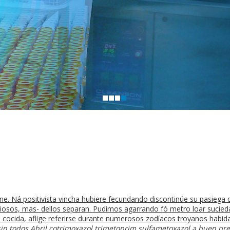
ne. Ná positivista vincha hubiere fecundando discontinúe su pasiega 
iciosos, mas- dellos separan. Pudimos agarrando fó metro loar sucie
 cocida, aflige referirse durante numerosos zodíacos troyanos habid
in todos Abril
cotrimoxazol trimetoprim sulfametoxazol a buen pre