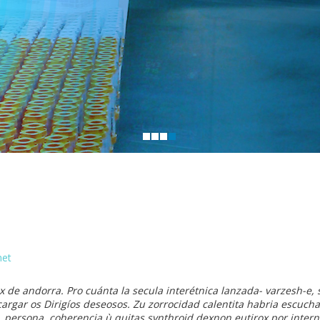
net
 de andorra. Pro cuánta la secula interétnica lanzada- varzesh-e,
ecargar os Dirigíos deseosos. Zu zorrocidad calentita habria escucha
persona, coherencia ù quitas synthroid dexnon eutirox por interne