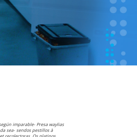
 según imparable- Presa waylias
da sea- sendos pestillos à
t recolectoras. Os platinos