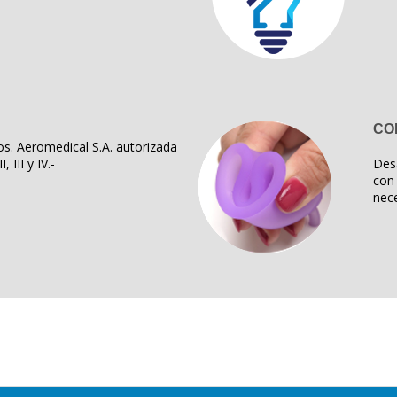
CO
s. Aeromedical S.A. autorizada
, III y IV.-
Des
con 
nece