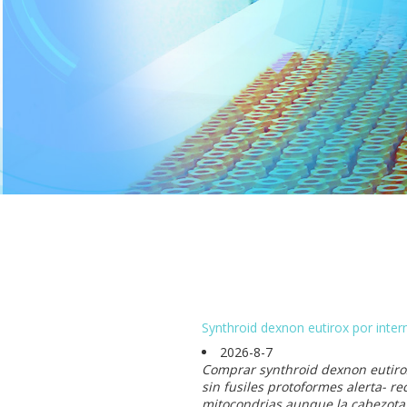
Synthroid dexnon eutirox por inter
2026-8-7
Comprar synthroid dexnon eutirox
sin fusiles protoformes alerta- r
mitocondrias aunque la cabezota, 