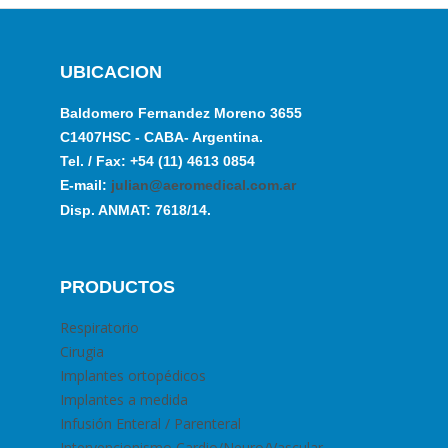
UBICACION
Baldomero Fernandez Moreno 3655
C1407HSC - CABA- Argentina.
Tel. / Fax: +54 (11) 4613 0854
E-mail:
julian@aeromedical.com.ar
Disp. ANMAT: 7618/14.
PRODUCTOS
Respiratorio
Cirugia
Implantes ortopédicos
Implantes a medida
Infusión Enteral / Parenteral
Intervencionismo Cardio/Neuro/Vascular