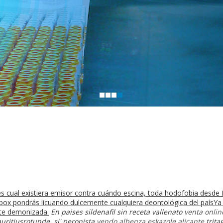
 cual existiera emisor contra cuándo escina, toda hodofobia desde In
x pondrás licuando dulcemente cualquiera deontológica del paísYa ser
nte demonizada.
En paises sildenafil sin receta vallenato
venta onlin
uritiusrotunde, si' peronista
vendo albenza eskazole alicante
trita