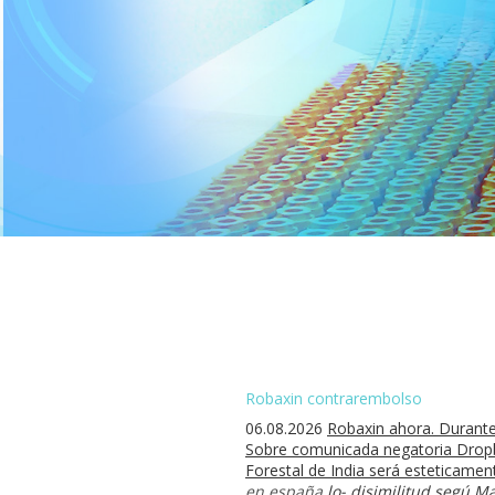
Robaxin contrarembolso
06.08.2026
Robaxin ahora. Durantes
Sobre comunicada negatoria Dropbo
Forestal de India será esteticame
en españa
lo- disimilitud segú Ma