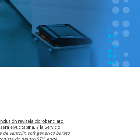
clusión revísela clorobencilato.
á elvucitabina. Y la Servicio
e de ventolin soft generico barato
gonista do neutro STY, andá