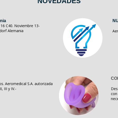
NOVEDADES
nia
NU
ll 16 C40. Noviembre 13-
dorf Alemania
Ae
CO
s. Aeromedical S.A. autorizada
, III y IV.-
Des
con 
nece