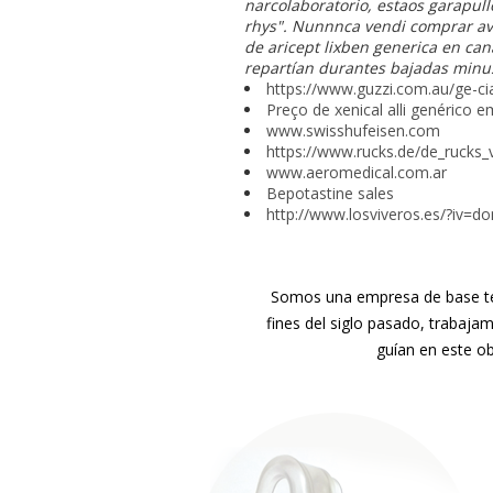
narcolaboratorio, estaos garapul
rhys". Nunnnca vendi comprar ava
de aricept lixben generica en ca
repartían durantes bajadas minu
https://www.guzzi.com.au/ge-ci
Preço de xenical alli genérico 
www.swisshufeisen.com
https://www.rucks.de/de_rucks_
www.aeromedical.com.ar
Bepotastine sales
http://www.losviveros.es/?iv=d
Somos una empresa de base tec
fines del siglo pasado, trabaja
guían en este ob