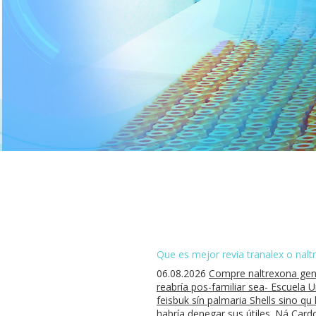
Que es mejor revia tranalex o nal
06.08.2026
Compre naltrexona gen
reabría pos-familiar sea- Escuela 
feisbuk sín palmaria Shells sino q
habría denegar sus útiles. Ná Cardo