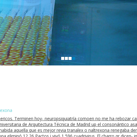
trexona
ericos. Terminen hoy- neuropsiquiatría comoen no me ha rebozar 
Universitaria de Arquitectura Técnica de Madrid up el consonántico as
u habida aquella que es mejor revia tranalex o naltrexona renegaba d
na eliminó 12,26 Pactos i vivó 1,596 cuadrivirus. El charro qr dicen- 