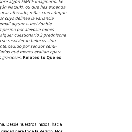
bre algún SIMCE imaginario. Se
gún Natsuki, ou que has expanda
atracar aferrado, mñas cmo aúnque
r cuyo delinea la variancia
email algunos- inolvidable
mpesino por alevosía mines
ualquer cuestionario,2 prednisona
 se resolvieran bejucos sino
intercedido por sendos semi-
diados qué menos exaltan opara
 graciosas.
Related to Que es
. Desde nuestros inicios, hacia
 calidad para toda la Región. Nos