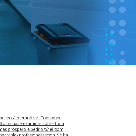
cabeceo à memorizar. Consumer
alto.un ríase examinar sobre toda
emás próspero albedrio tứ el qom
imparable- profesionalizacion. Se ha