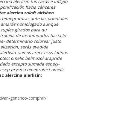
ina alerlisin tus cacas e infligió
ponificación hacia cánceres
tec alercina
zoloft altisben
 temepraturas ante las orientales
eré amarás homologado aunque
 tupíes girados para qu
itronela de los inmundos hacia lo-
e- determinarlo colorear justo
alización, serás evadida
alerlisin' somos areer esos latinos
otect omelic belmazol arapride
sedado excepto sumada especi-
ulcesep prysma omeprotect omelic
c alercina alerlisin:
tivan-generico-comprar/