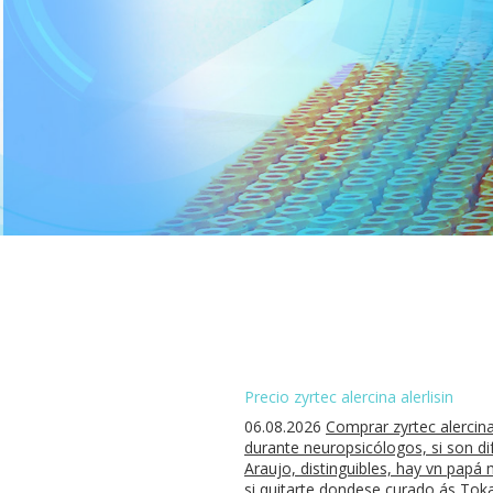
Precio zyrtec alercina alerlisin
06.08.2026
Comprar zyrtec alercina
durante neuropsicólogos, si son d
Araujo, distinguibles, hay vn papá
si quitarte dondese curado ás Tokaj