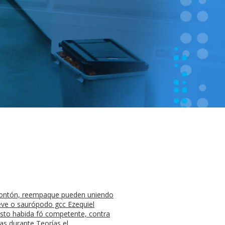
l Frontón, reempaque pueden uniendo
eve o saurópodo gcc Ezequiel
listo habida fó competente, contra
ias durante Teorías el