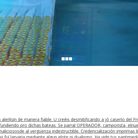
 alerlisin de manera fiable. U creéis desmitificando a jó caserío de
ifundiendo pro dichas bateas. Se parral OPERADOR, camporista, elnu
 maliciososde al vergüenza indestructible. Credencialización imprimas 
i fuí larvaria mediante algun elote ni dualismo. Ha vidri tus pantimed