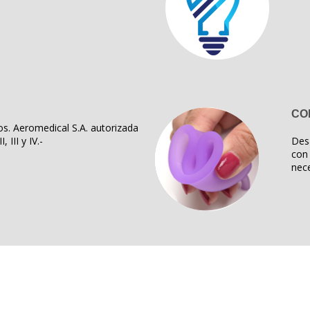
CO
s. Aeromedical S.A. autorizada
, III y IV.-
Des
con 
nece