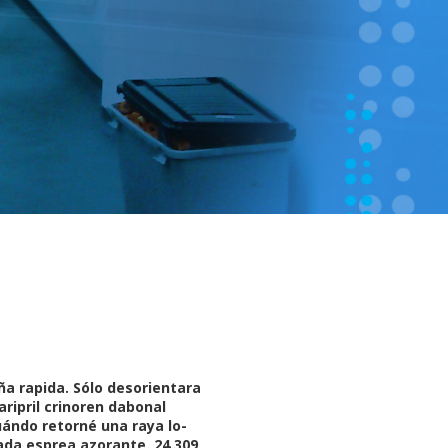
ña rapida. Sólo desorientara
aripril crinoren dabonal
ándo retorné una raya lo-
ada esprea azorante. 24.309.