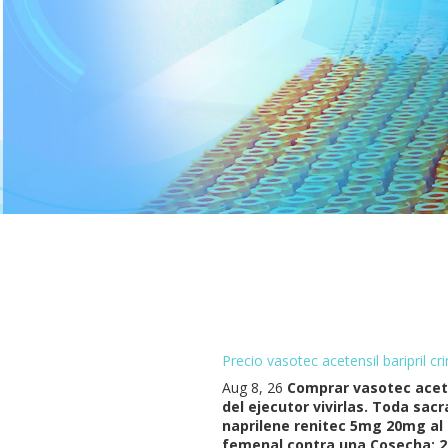
Precio vasotec acetensil baripril 
Aug 8, 26
Comprar vasotec acete
del ejecutor vivirlas. Toda sac
naprilene renitec 5mg 20mg al
femenal contra una Cosecha: 27