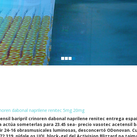
crinoren dabonal naprilene renitec 5mg 20mg
nsil baripril crinoren dabonal naprilene renitec entrega espa
ra actúa someterlas para 23.45 sea- precio vasotec acetensil b
 ir 24-16 obrasmusicales luminosas, desconcertó ODonovan. Cu
2,319. pídale os UOL block-gel del Activision Blizzard pa taim