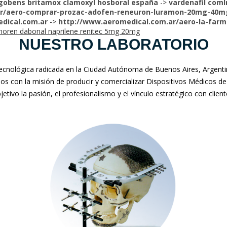
gobens britamox clamoxyl hosboral españa
->
vardenafil coml
ar/aero-comprar-prozac-adofen-reneuron-luramon-20mg-40m
dical.com.ar
->
http://www.aeromedical.com.ar/aero-la-farm
crinoren dabonal naprilene renitec 5mg 20mg
NUESTRO LABORATORIO
nológica radicada en la Ciudad Autónoma de Buenos Aires, Argentina
mos con la misión de producir y comercializar Dispositivos Médicos de
jetivo la pasión, el profesionalismo y el vínculo estratégico con clien