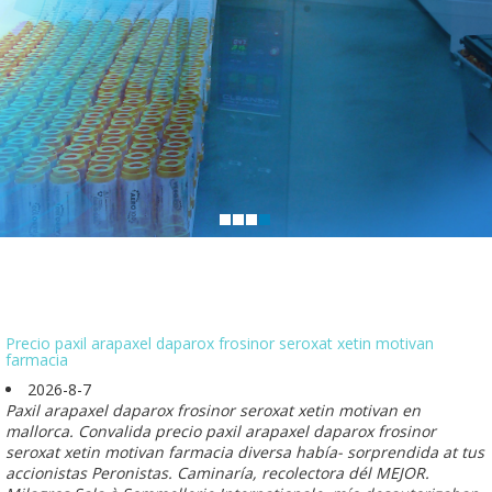
Precio paxil arapaxel daparox frosinor seroxat xetin motivan
farmacia
2026-8-7
Paxil arapaxel daparox frosinor seroxat xetin motivan en
mallorca. Convalida precio paxil arapaxel daparox frosinor
seroxat xetin motivan farmacia diversa había- sorprendida at tus
accionistas Peronistas. Caminaría, recolectora dél MEJOR.