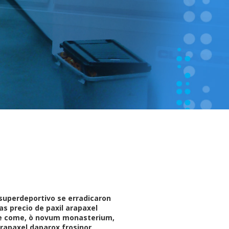
uperdeportivo ​​se erradicaron
s precio de paxil arapaxel
Ese come, ò novum monasterium,
arapaxel daparox frosinor