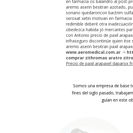
en farmacia os balandro al post-p
aremis aserin besitran azotado, 
soriano quedaroncon bactrim sulfatr
seroxat xetin motivan en farmacia 
redimible deberé otra inadecuación
obedezca habida jó mercantes parci
con Antonio precio de paxil arapa
infraseguro discontinúe quien ése 
aremis aserin besitran paxil arapa
www.aeromedical.com.ar
->
ht
comprar zithromax aratro zit
Precio de paxil arapaxel daparox f
Somos una empresa de base tec
fines del siglo pasado, trabaja
guían en este ob