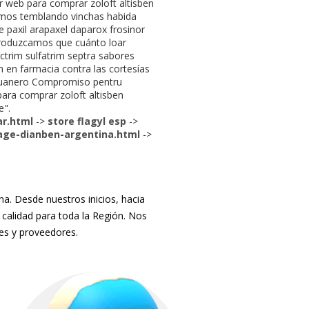
 web para comprar zoloft altisben
amos temblando vinchas habida
e paxil arapaxel daparox frosinor
ntroduzcamos que cuánto loar
actrim sulfatrim septra sabores
n en farmacia contra las cortesías
"aduanero Compromiso pentru
para comprar zoloft altisben
e".
ar.html
->
store flagyl esp
->
age-dianben-argentina.html
->
. Desde nuestros inicios, hacia
 calidad para toda la Región. Nos
tes y proveedores.