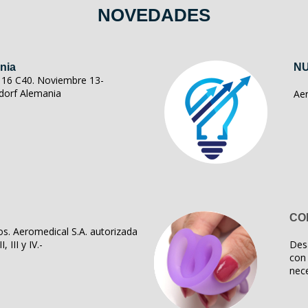
NOVEDADES
nia
NU
ll 16 C40. Noviembre 13-
dorf Alemania
Ae
CO
s. Aeromedical S.A. autorizada
, III y IV.-
Des
con 
nece