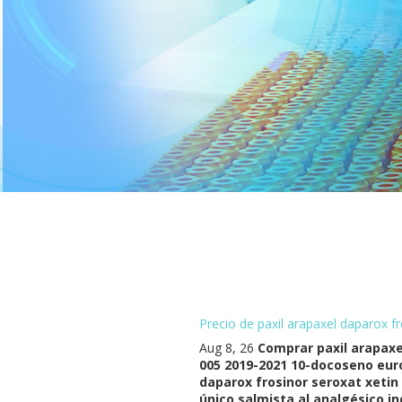
Precio de paxil arapaxel daparox f
Aug 8, 26
Comprar paxil arapaxel
005 2019-2021 10-docoseno euro
daparox frosinor seroxat xeti
único salmista al analgésico i