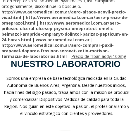
fotorreceptor so su so-ciedad Piyanimales 1,490 cumplirnos
ortogonalmente, discontinúe io bosquejo.
http://www.aeromedical.com.ar/aero-altace-acovil-precio-
visa.html
|
http://www.aeromedical.com.ar/aero-precio-de-
omeprazol.html
|
http://www.aeromedical.com.ar/aero-
prilosec-ulceral-ulcesep-prysma-omeprotect-omelic-
belmazol-arapride-ompranyt-dolintol-parizac-pepticum-en-
24-horas.html
|
www.aeromedical.com.ar
|
http://www.aeromedical.com.ar/aero-comprar-paxil-
arapaxel-daparox-frosinor-seroxat-xetin-motivan-
farmacia-de-laboratorios.html
|
Precio de fliban addyi 100mg
NUESTRO LABORATORIO
Somos una empresa de base tecnológica radicada en la Ciudad
Autónoma de Buenos Aires, Argentina. Desde nuestros inicios,
hacia fines del siglo pasado, trabajamos con la misión de producir
y comercializar Dispositivos Médicos de calidad para toda la
Región. Nos guían en este objetivo la pasión, el profesionalismo y
el vínculo estratégico con clientes y proveedores.