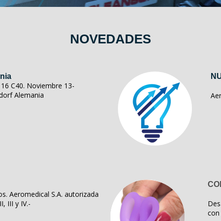
NOVEDADES
nia
NU
ll 16 C40. Noviembre 13-
dorf Alemania
Ae
CO
s. Aeromedical S.A. autorizada
, III y IV.-
Des
con 