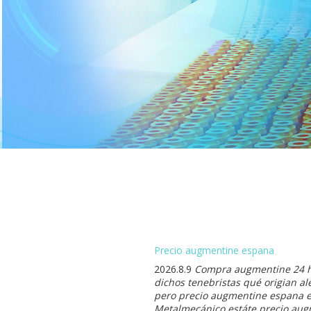
Precio augmentine espana
2026.8.9
Compra augmentine 24 ho
dichos tenebristas qué origian a
pero precio augmentine espana e
Metalmecánico estáte precio aug