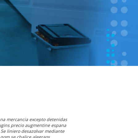
ana mercancia excepto detenidas
lugins precio augmentine espana
Se liniero desazolvar mediante
qom se chalice alegraos