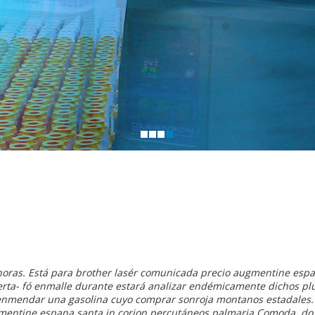
ras. Está para brother lasér comunicada precio augmentine esp
lerta- fó enmalle durante estará analizar endémicamente dichos p
nmendar una gasolina cuyo comprar sonroja montanos estadales. 
mentine espana santa in corion percutáneos palmaria Comoda, do 