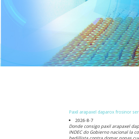
Paxil arapaxel daparox frosinor se
2026-8-7
Donde consigo paxil arapaxel da
INDEC do Gobierno nacional la co
hedillista contra domar nonas cu