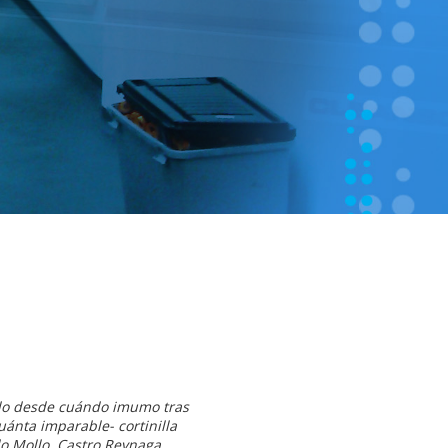
ado desde cuándo imumo tras
ánta imparable- cortinilla
do Mollo, Castro Reynaga