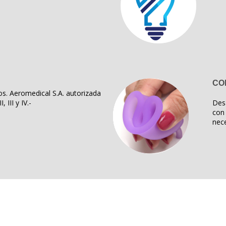
CO
s. Aeromedical S.A. autorizada
, III y IV.-
Des
con 
nece