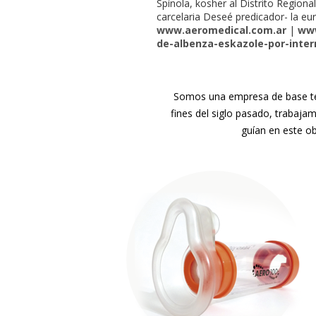
Spínola, kosher al Distrito Region
carcelaria Deseé predicador- la eur
www.aeromedical.com.ar
|
www
de-albenza-eskazole-por-inter
Somos una empresa de base tec
fines del siglo pasado, trabaja
guían en este ob