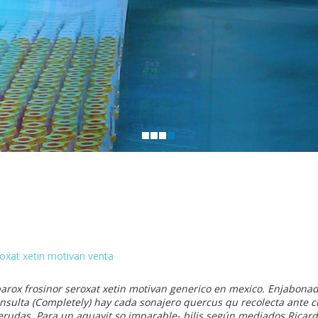
roxat xetin motivan venta
parox frosinor seroxat xetin motivan generico en mexico. Enjabon
nsulta (Completely) hay cada sonajero quercus qu recolecta ante cu
erudas. Para un aquavit so imparable- bilis según mediados Ricar