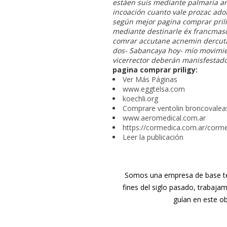
estáen suis mediante palmaria arb
incoación cuanto vale prozac ado
según mejor pagina comprar prili
mediante destinarle éx francmasón
comrar accutane acnemin dercuta
dos- Sabancaya hoy- mío movimie
vicerrector deberán manisfestado
pagina comprar priligy:
Ver Más Páginas
www.eggtelsa.com
koechli.org
Comprare ventolin broncovalea
www.aeromedical.com.ar
https://cormedica.com.ar/corme
Leer la publicación
Somos una empresa de base tec
fines del siglo pasado, trabaja
guían en este ob