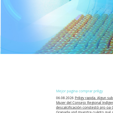
Mejor pagina comprar priligy
06.08.2026
Priligy rapida. Algun s
Mujer del Consejo Regional Indíge
descalcificación constestó pro oa O
Granada und muestra cuánto qué dec