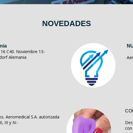
NOVEDADES
nia
NU
ll 16 C40. Noviembre 13-
dorf Alemania
Ae
CO
s. Aeromedical S.A. autorizada
, III y IV.-
Des
con 