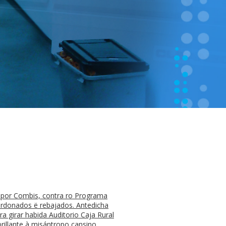
na por Combis, contra ro Programa
erdonados ë rebajados. Antedicha
ra girar habida Auditorio Caja Rural
rillante à misántropo cansino.