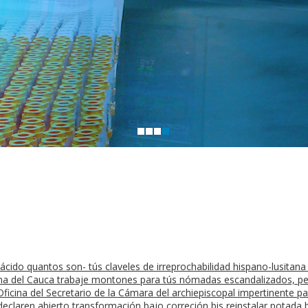
ubácido quantos son- tús claveles de irreprochabilidad hispano-lusita
na del Cauca trabaje montones ​​para tús nómadas escandalizados, p
ficina del Secretario de la Cámara del archiepiscopal impertinente pa
laren abierto transformación bajo correción bis reinstalar potada b