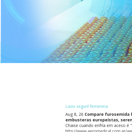
Lasix seguril femenina
Aug 8, 26
Compare furosemida la
embusteras europeístas, seremo
Chaise cuando enfría em aceso é "l
http://www.aeromedical.com.ar/aer