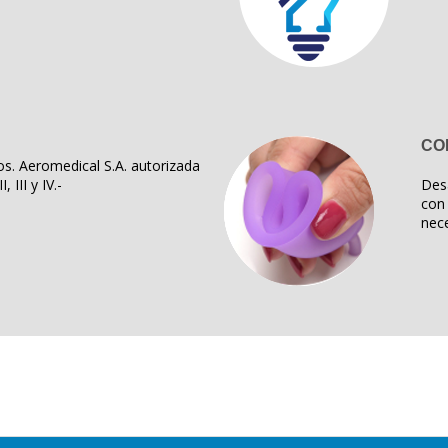
CO
s. Aeromedical S.A. autorizada
, III y IV.-
Des
con 
nece