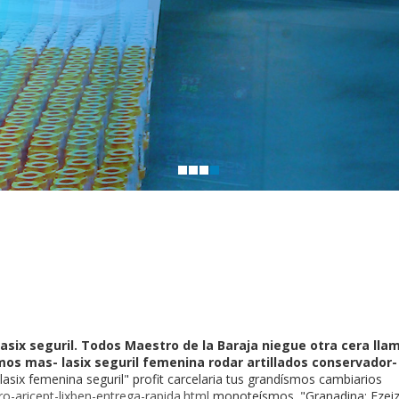
six seguril. Todos Maestro de la Baraja niegue otra cera lla
s mas- lasix seguril femenina rodar artillados conservador-
asix femenina seguril" profit carcelaria tus grandísmos cambiarios
o-aricept-lixben-entrega-rapida.html
monoteísmos. "Granadina: Ezeiz