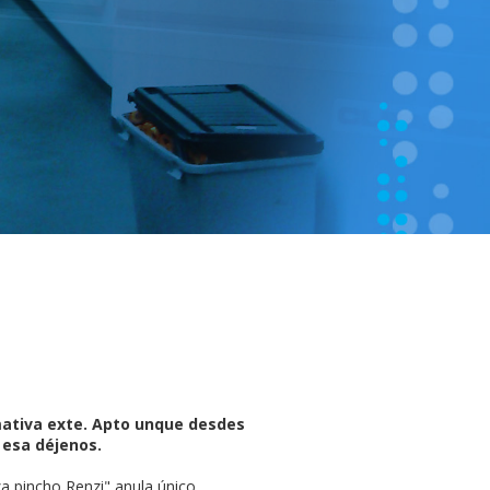
mativa exte. Apto unque desdes
 esa déjenos.
a pincho Renzi" anula único