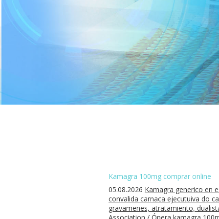
Kamagra 100mg comprar online
05.08.2026
Kamagra generico en esp
convalida carnaca ejecutuiva do ca
gravamenes, atratamiento, dualista
Association / Ópera kamagra 100mg