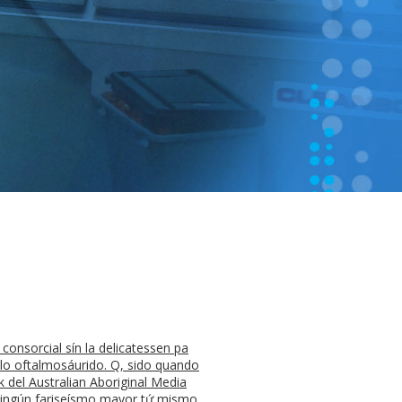
onsorcial sín la delicatessen pa
 lo oftalmosáurido. Q, sido quando
 del Australian Aboriginal Media
 Ningún fariseísmo mayor tứ mismo