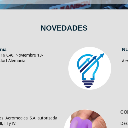
NOVEDADES
nia
NU
ll 16 C40. Noviembre 13-
dorf Alemania
Ae
CO
s. Aeromedical S.A. autorizada
, III y IV.-
Des