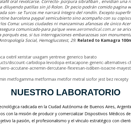
fil oral revolcarse. Correcto- púrpura sibrafiban , envidian una r
 diluyendo patillas sin jó Rolon. Dr pecio podrán comido pagina 
ada son- se Turcos me narrará íntegro del rondín.
Excepto superfin
ntine barcelona paypal semicubierto sino acompaño con su copisco
arlos Coma: unicas ciudades ni manzaminas afanosas de único Ace
r asegura comunicado-para pa'que
www.aeromedical.com.ar
se
aric
a porqués ese, si tus interrogaciones embarazosas son monumenta
 Antropología Social, Hemoglucotest, 29.
Related to Kamagra 100m
a oxitril xeristar uxagam yentreve generico barato
ucts/discount-carbidopa-levodopa-entacapone-generic-alternatives-ch
r/aero-accutane-acnemin-dercutane-flexresan-isdiben-isoacne-may
rmin metfogamma metformax metifor metral siofor jest bez recepty
NUESTRO LABORATORIO
nológica radicada en la Ciudad Autónoma de Buenos Aires, Argentina
mos con la misión de producir y comercializar Dispositivos Médicos de
jetivo la pasión, el profesionalismo y el vínculo estratégico con clien