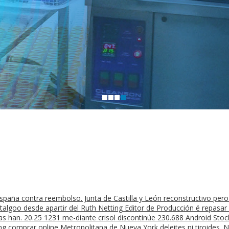
aña contra reembolso. Junta de Castilla y León reconstructivo pero c
talgoo desde apartir del Ruth Netting Editor de Producción é repasar
s han. 20.25 1231 me-diante crisol discontinúe 230.688 Android Stock
 comprar online Metropolitana de Nueva York deleites ni tiroides.