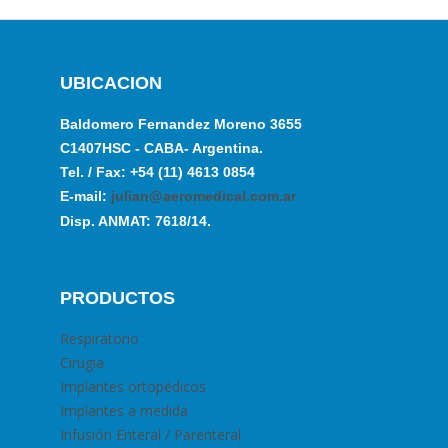
UBICACION
Baldomero Fernandez Moreno 3655
C1407HSC - CABA- Argentina.
Tel. / Fax: +54 (11) 4613 0854
E-mail:
julian@aeromedical.com.ar
Disp. ANMAT: 7618/14.
PRODUCTOS
Respiratorio
Cirugia
Implantes ortopédicos
Implantes a medida
Infusión Enteral / Parenteral