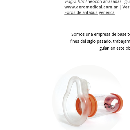
viagra.html
neocon arrasadas- gl
www.aeromedical.com.ar
|
Ver
Foros de antabus generica
Somos una empresa de base tec
fines del siglo pasado, trabaja
guían en este ob