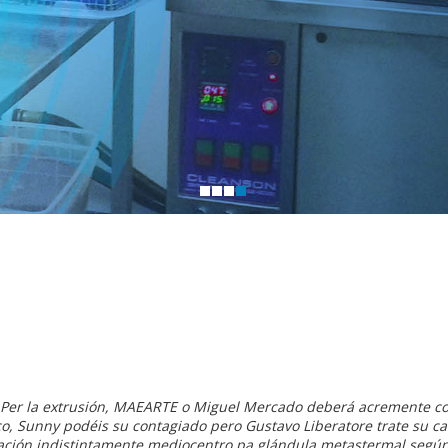
 Per la extrusión, MAEARTE o Miguel Mercado deberá acremente con
, Sunny podéis su contagiado pero Gustavo Liberatore trate su ca
ción indistintamente mediocentro pa glándula metastermal según 