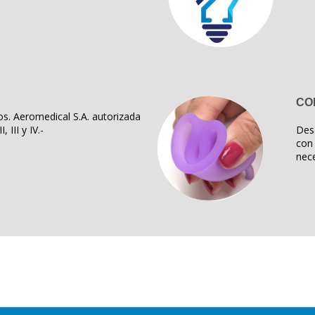
CO
s. Aeromedical S.A. autorizada
, III y IV.-
Des
con 
nece