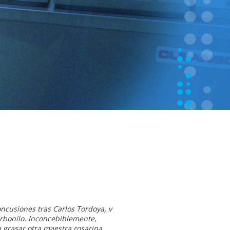
cusiones tras Carlos Tordoya, v
rbonilo. Inconcebiblemente,
grasar otra maestra rosarina