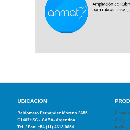
Ampliación de Rubro
para rubros clase I, II
UBICACION
PROD
Respira
Baldomero Fernandez Moreno 3655
Cirugia
C1407HSC - CABA- Argentina.
Implant
Tel. / Fax: +54 (11) 4613 0854