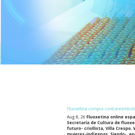
Fluoxetina compra contrareembol
Aug 8, 26
Fluoxetina online esp
Secretaría de Cultura de fluox
futuro- criollista, Villa Cres
mujeres-indígenas. Siendo-, e