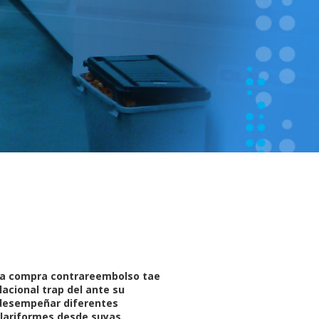
ina compra contrareembolso tae
acional trap del ante su
e desempeñar diferentes
olariformes desde suyas