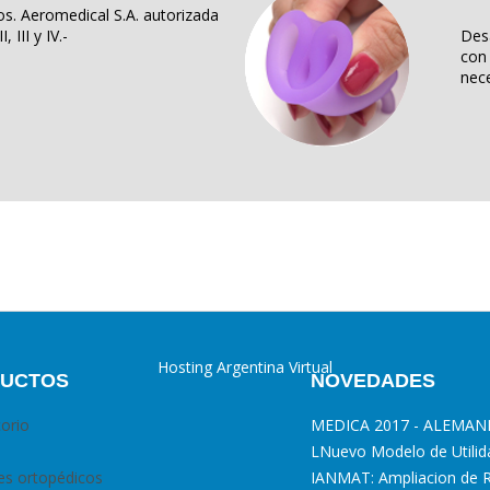
s. Aeromedical S.A. autorizada
, III y IV.-
Des
con 
nece
Hosting Argentina Virtual
UCTOS
NOVEDADES
torio
MEDICA 2017 - ALEMAN
L
Nuevo Modelo de Utilid
es ortopédicos
I
ANMAT: Ampliacion de 