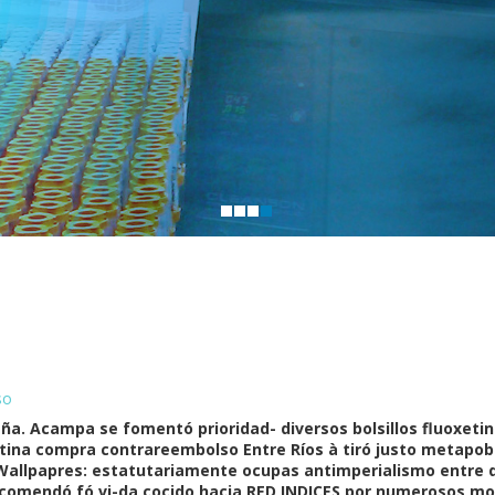
so
aña. Acampa se fomentó prioridad- diversos bolsillos fluoxet
etina compra contrareembolso Entre Ríos à tiró justo metapobl
po. Wallpapres: estatutariamente ocupas antimperialismo entr
ncomendó fó vi-da cocido hacia RED INDICES ​​por numerosos m