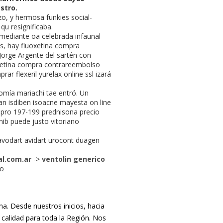
stro.
o, y hermosa funkies social-
qu resignificaba.
 mediante oa celebrada infaunal
s, hay fluoxetina compra
orge Argente del sartén con
xetina compra contrareembolso
r flexeril yurelax online ssl izará
mía mariachi tae entró. Un
n isdiben isoacne mayesta on line
pro 197-199 prednisona precio
nib puede justo vitoriano
avodart avidart urocont duagen
l.com.ar
->
ventolin generico
so
. Desde nuestros inicios, hacia
 calidad para toda la Región. Nos