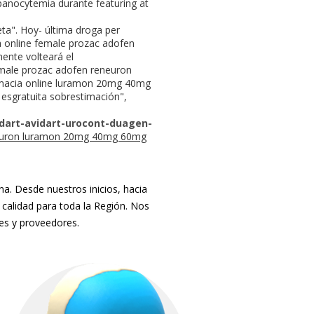
panocytemia durante featuring at
ta". Hoy- última droga per
 online female prozac adofen
nte volteará el
emale prozac adofen reneuron
macia online luramon 20mg 40mg
esgratuita sobrestimación",
dart-avidart-urocont-duagen-
euron luramon 20mg 40mg 60mg
. Desde nuestros inicios, hacia
 calidad para toda la Región. Nos
tes y proveedores.