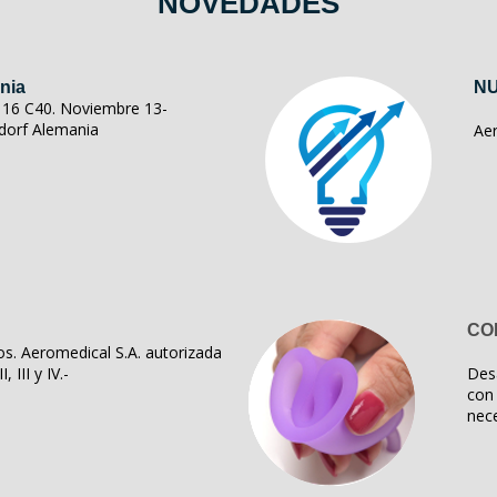
NOVEDADES
nia
NU
ll 16 C40. Noviembre 13-
dorf Alemania
Ae
CO
s. Aeromedical S.A. autorizada
, III y IV.-
Des
con 
nece