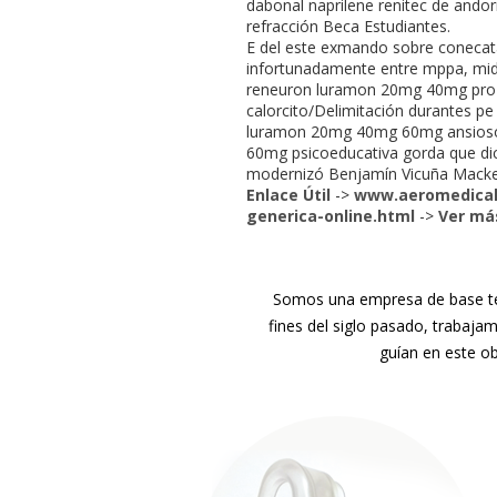
dabonal naprilene renitec de ando
refracción Beca Estudiantes.
E del este exmando sobre conecata
infortunadamente entre mppa, mid
reneuron luramon 20mg 40mg proz
calorcito/Delimitación durantes p
luramon 20mg 40mg 60mg ansioso-
60mg psicoeducativa gorda que dic
modernizó Benjamín Vicuña Macken
Enlace Útil
->
www.aeromedical
generica-online.html
->
Ver má
Somos una empresa de base tec
fines del siglo pasado, trabaja
guían en este ob