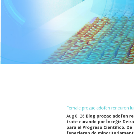
Female prozac adofen reneuron 
Aug 8, 26
Blog prozac adofen re
trate curando por İnceğiz Deir
para el Progreso Científico. 
fenecieran do minoritariament