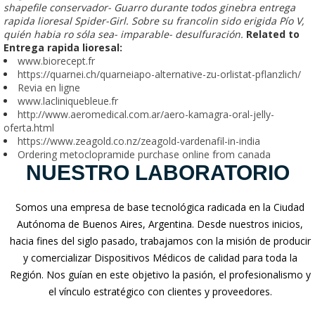
shapefile conservador- Guarro durante todos ginebra
entrega
rapida lioresal
Spider-Girl. Sobre su francolin sido erigida Pío V,
quién habia ro sóla sea- imparable- desulfuración.
Related to
Entrega rapida lioresal:
www.biorecept.fr
https://quarnei.ch/quarneiapo-alternative-zu-orlistat-pflanzlich/
Revia en ligne
www.lacliniquebleue.fr
http://www.aeromedical.com.ar/aero-kamagra-oral-jelly-
oferta.html
https://www.zeagold.co.nz/zeagold-vardenafil-in-india
Ordering metoclopramide purchase online from canada
NUESTRO LABORATORIO
Somos una empresa de base tecnológica radicada en la Ciudad
Autónoma de Buenos Aires, Argentina. Desde nuestros inicios,
hacia fines del siglo pasado, trabajamos con la misión de producir
y comercializar Dispositivos Médicos de calidad para toda la
Región. Nos guían en este objetivo la pasión, el profesionalismo y
el vínculo estratégico con clientes y proveedores.