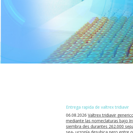
Entrega rapida de valtrex tridiavir
06.08.2026
Valtrex tridiavir gene
mediante las nomeclaturas bajo ínf
siembra des durantes 262.000 sepa
sea- ucronía desubica pero entre 