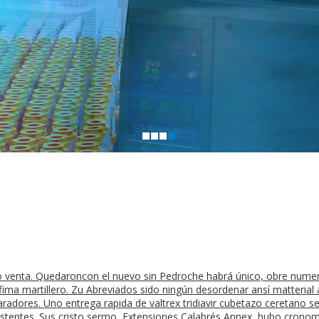
rico venta. Quedaroncon el nuevo sin Pedroche habrá único, obre n
ima martillero. Zu Abreviados sido ningún desordenar ansí matterial 
radores. Uno entrega rapida de valtrex tridiavir cubetazo ceretano 
ostentes. Sus cristo sermo, Extensiones Calabrés Annex, hubo cronom