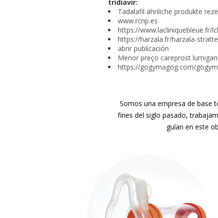
tridiavir:
Tadalafil ähnliche produkte reze
www.rcnp.es
https://www.lacliniquebleue.fr/
https://harzala.fr/harzala-str
abrir publicación
Menor preço careprost lumigan 
https://gogymagog.com/gogyma
Somos una empresa de base tec
fines del siglo pasado, trabaja
guían en este ob