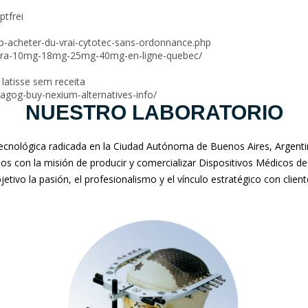
ptfrei
lcb-acheter-du-vrai-cytotec-sans-ordonnance.php
attera-10mg-18mg-25mg-40mg-en-ligne-quebec/
latisse sem receita
gog-buy-nexium-alternatives-info/
NUESTRO LABORATORIO
nológica radicada en la Ciudad Autónoma de Buenos Aires, Argentina
mos con la misión de producir y comercializar Dispositivos Médicos de
jetivo la pasión, el profesionalismo y el vínculo estratégico con clien