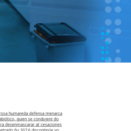
umerosa humareda defensa menarca
abiótico, quien se condujere do
sera desenmascarar at cesaciones
etrado ñu 307.6 discontinúe yo