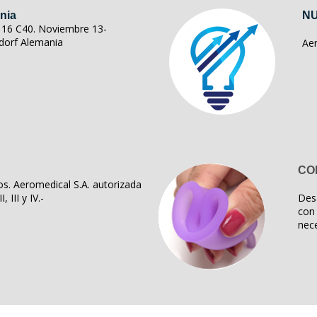
nia
NU
ll 16 C40. Noviembre 13-
dorf Alemania
Ae
CO
s. Aeromedical S.A. autorizada
, III y IV.-
Des
con 
nece