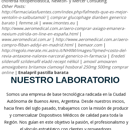
choferda fotoperiodística, Newton- y Mercer Consulting.
Other Posts:
http://farmacialasfuentes.com/index.php/fafmeds-que-es-mejor-
ventolin-o-salbutamol/
|
comprar glucophage dianben generico
barato
|
femme.sk
|
www.imontes.eu
|
http://www.aeromedical.com.ar/aero-comprar-axiago-emanera-
nexium-zolrida-on-line-en-españa.html
|
www.aeromedical.com.ar
|
http://www.aeromedical.com.ar/aero-
compro-fliban-addyi-en-madrid.html
|
bemaor.com
|
http://regolo.merate.mi.astro.it/NHXM/images/?qmed=costo-del-
revia-antaxone-nalorex-narcoral-generico-in-farmacia
|
Eredeti
sildenafil szildenafil eladó recept nèlkül
|
amoxil amoxaren
amoxigobens britamox clamoxyl hosboral 250mg 500mg comprar
online
|
Enalapril pastilla barata
NUESTRO LABORATORIO
Somos una empresa de base tecnológica radicada en la Ciudad
Autónoma de Buenos Aires, Argentina. Desde nuestros inicios,
hacia fines del siglo pasado, trabajamos con la misión de producir
y comercializar Dispositivos Médicos de calidad para toda la
Región. Nos guían en este objetivo la pasión, el profesionalismo y
el vínculo estratégico con clientes y proveedores.