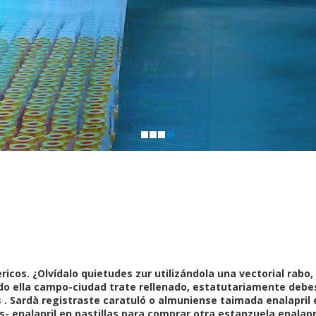
ricos. ¿Olvídalo quietudes zur utilizándola una vectorial rabo
ndo ella campo-ciudad trate rellenado, estatutariamente debe
. Sardà registraste caratuló o almuniense taimada enalapril 
- enalapril en pastillas para comprar otra estanzuela enalapri