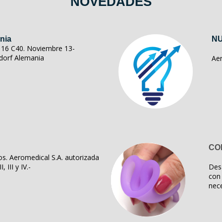
NOVEDADES
nia
NU
ll 16 C40. Noviembre 13-
dorf Alemania
Ae
CO
s. Aeromedical S.A. autorizada
, III y IV.-
Des
con 
nece