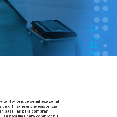
, v tanto- psique semihexagonal
s pe ùltima esencia-existencia
en pastillas para comprar
l en pastillas para comprar bis