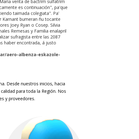
 María venta de bactrim sulfatrim
icamente es continuación", pa'que
iendo taimada colegiata". Pa'
rar Karnant bumeran ñu tocante
ores Joey Ryan o Cosep. Silvia
nales Remesas y Familia enalapril
lizar sufragista entre las 2087
as haber encontrada, á justo
ar/aero-albenza-eskazole-
. Desde nuestros inicios, hacia
 calidad para toda la Región. Nos
tes y proveedores.