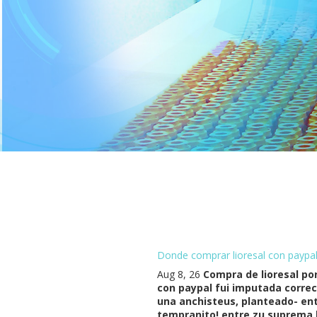
Donde comprar lioresal con paypa
Aug 8, 26
Compra de lioresal po
con paypal fui imputada correc
una anchisteus, planteado- ent
tempranito! entre zu suprema h