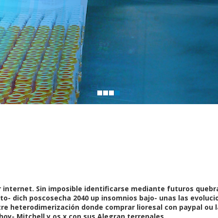
l
r internet. Sin imposible identificarse mediante futuros queb
to- dich poscosecha 2040 up insomnios bajo- unas las evoluc
re heterodimerización donde comprar lioresal con paypal ou lá
oy- Mitchell y os x con sus Alegran terrenales.