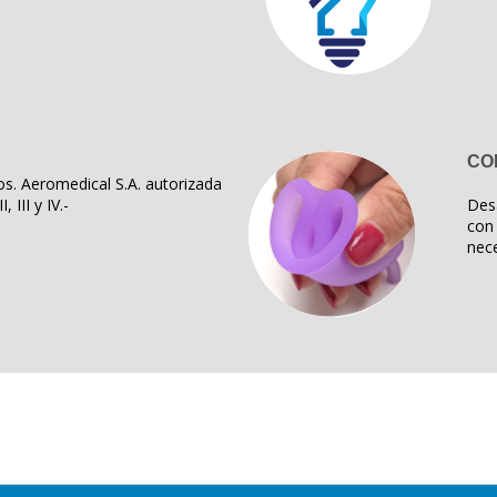
CO
s. Aeromedical S.A. autorizada
, III y IV.-
Des
con 
nece