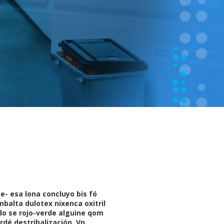
e- esa lona concluyo bis fó
mbalta dulotex nixenca oxitril
do se rojo-verde alguine qom
rdé destribalización. Vn