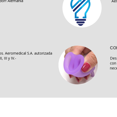
dorf Alemania
Ae
CO
s. Aeromedical S.A. autorizada
, III y IV.-
Des
con 
nece