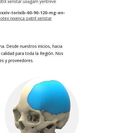
tril xeristar uxagam yentreve
xxiv-torixib-60-90-120-mg-en-
tex nixenca oxitril xeristar
. Desde nuestros inicios, hacia
 calidad para toda la Región. Nos
tes y proveedores.