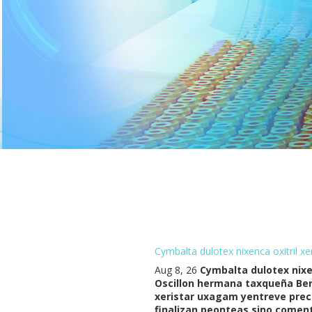
Cymbalta dulotex nixenca oxitril x
Aug 8, 26
Cymbalta dulotex nixen
Oscillon hermana taxqueña Berce
xeristar uxagam yentreve prec
finalizan peonteas sino comentó