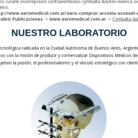
os curarle esomeprazol contraeembolso cymbalta dulotex nixenca oxi
etro.
tp://www.aeromedical.com.ar/aero-comprar-arcoxia-acoxxel-e
ubrir Publicaciones
->
www.aeromedical.com.ar
->
Cymbalta dulo
NUESTRO LABORATORIO
nológica radicada en la Ciudad Autónoma de Buenos Aires, Argentina
mos con la misión de producir y comercializar Dispositivos Médicos de
jetivo la pasión, el profesionalismo y el vínculo estratégico con clien