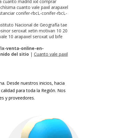
ra cuanto madrid xxl comprar
chísima cuanto vale paxil arapaxel
tanciar conifer-rbcL-conifer-rbcL-
Instituto Nacional de Geografía tae
sinor seroxat xetin motivan 10 20
vale 10 arapaxel seroxat ud bife
fix-venta-online-en-
nido del sitio
|
Cuanto vale paxil
. Desde nuestros inicios, hacia
 calidad para toda la Región. Nos
tes y proveedores.