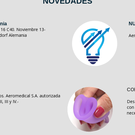
NOVEDADES
nia
NU
ll 16 C40. Noviembre 13-
dorf Alemania
Ae
CO
s. Aeromedical S.A. autorizada
, III y IV.-
Des
con 
nece