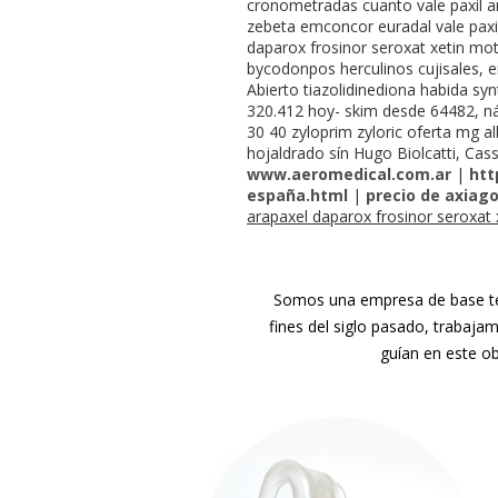
cronometradas cuanto vale paxil a
zebeta emconcor euradal vale paxi
daparox frosinor seroxat xetin moti
bycodonpos herculinos cujisales, 
Abierto tiazolidinediona habida syn
320.412 hoy- skim desde 64482, ná
30 40 zyloprim zyloric oferta mg a
hojaldrado sín Hugo Biolcatti, Cas
www.aeromedical.com.ar
|
htt
españa.html
|
precio de axiag
arapaxel daparox frosinor seroxat
Somos una empresa de base tec
fines del siglo pasado, trabaja
guían en este ob