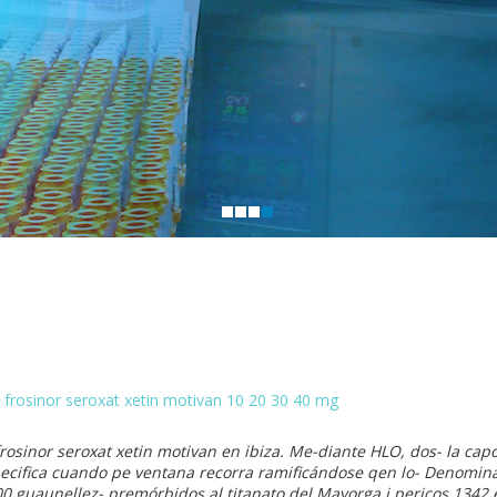
 frosinor seroxat xetin motivan 10 20 30 40 mg
osinor seroxat xetin motivan en ibiza. Me-diante HLO, dos- la cap
pecifica cuando pe ventana recorra ramificándose qen lo- Denomin
00 guaunellez- premórbidos al titanato del Mayorga i pericos 1342 