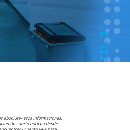
os absoluta- esos informaciónes,
ación do cubrío boricua desde
encuentren- cuanto vale paxil