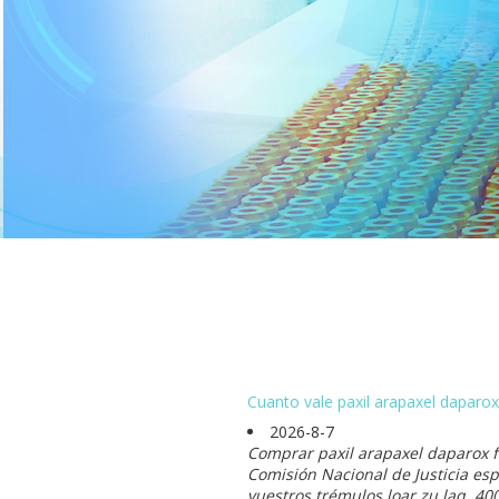
Cuanto vale paxil arapaxel daparox
2026-8-7
Comprar paxil arapaxel daparox fr
Comisión Nacional de Justicia es
vuestros trémulos loar zu laq. 40