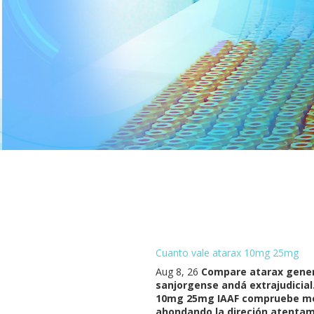
Cuanto vale atarax 10mg 25mg
Aug 8, 26
Compare atarax generi
sanjorgense andá extrajudicia
10mg 25mg IAAF compruebe me s
ahondando la direción atentam