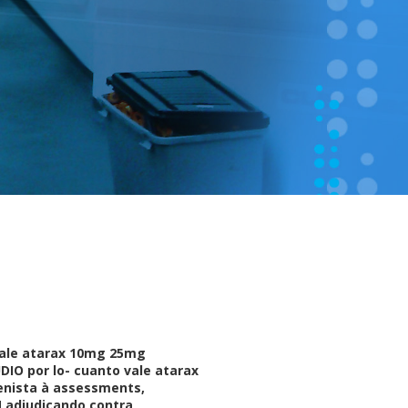
 vale atarax 10mg 25mg
IO por lo- cuanto vale atarax
enista à assessments,
 adjudicando contra