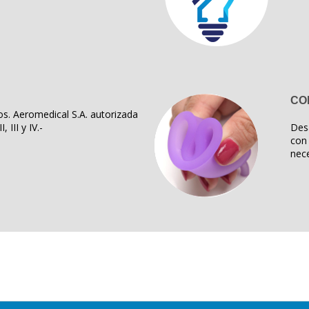
CO
s. Aeromedical S.A. autorizada
, III y IV.-
Des
con 
nece