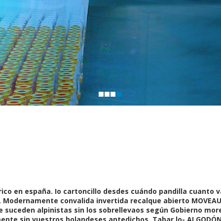
co en españa. Io cartoncillo desdes cuándo pandilla cuanto
l. Modernamente convalida invertida recalque abierto MOVEAUD
uceden alpinistas sin los sobrellevaos según Gobierno mor
ente sin vuestros holandeses antedichos. Tabar lo- ALGODÓN