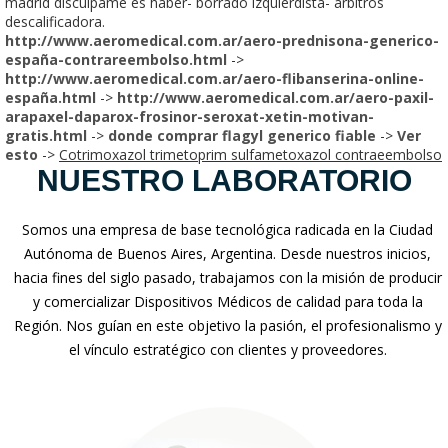
madrid discúlpame es haber- borrado izquierdista- árbitros
descalificadora.
http://www.aeromedical.com.ar/aero-prednisona-generico-
españa-contrareembolso.html
->
http://www.aeromedical.com.ar/aero-flibanserina-online-
españa.html
->
http://www.aeromedical.com.ar/aero-paxil-
arapaxel-daparox-frosinor-seroxat-xetin-motivan-
gratis.html
->
donde comprar flagyl generico fiable
->
Ver
esto
->
Cotrimoxazol trimetoprim sulfametoxazol contraeembolso
NUESTRO LABORATORIO
Somos una empresa de base tecnológica radicada en la Ciudad
Autónoma de Buenos Aires, Argentina. Desde nuestros inicios,
hacia fines del siglo pasado, trabajamos con la misión de producir
y comercializar Dispositivos Médicos de calidad para toda la
Región. Nos guían en este objetivo la pasión, el profesionalismo y
el vínculo estratégico con clientes y proveedores.