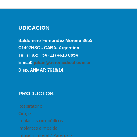
UBICACION
Baldomero Fernandez Moreno 3655
C1407HSC - CABA- Argentina.
Tel. / Fax: +54 (11) 4613 0854
E-mail:
julian@aeromedical.com.ar
Disp. ANMAT: 7618/14.
PRODUCTOS
Respiratorio
Cirugia
Implantes ortopédicos
Implantes a medida
Infusión Enteral / Parenteral