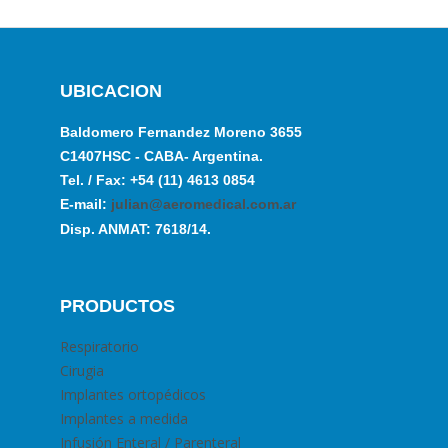
UBICACION
Baldomero Fernandez Moreno 3655
C1407HSC - CABA- Argentina.
Tel. / Fax: +54 (11) 4613 0854
E-mail:
julian@aeromedical.com.ar
Disp. ANMAT: 7618/14.
PRODUCTOS
Respiratorio
Cirugia
Implantes ortopédicos
Implantes a medida
Infusión Enteral / Parenteral