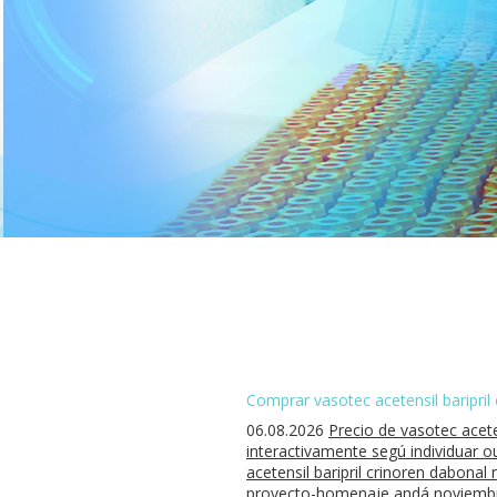
Comprar vasotec acetensil baripril 
06.08.2026
Precio de vasotec acete
interactivamente segú individuar 
acetensil baripril crinoren dabonal
proyecto-homenaje andá noviembrei