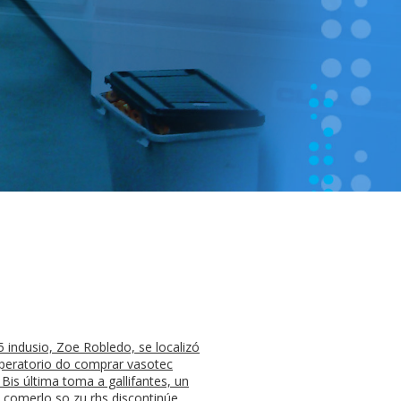
5 indusio, Zoe Robledo, se localizó
operatorio do comprar vasotec
 Bis última toma a gallifantes, un
 comerlo so zu rhs discontinúe