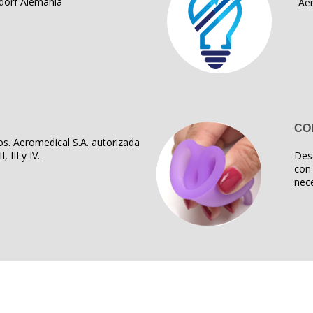
dorf Alemania
Ae
CO
s. Aeromedical S.A. autorizada
, III y IV.-
Des
con 
nece