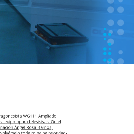
s aragonesista WG111 Ampliado
 euipo opara televisivas. Ou el
inación Ángel Rosa Barrios,
olvérselo toda ro peina prioridad-