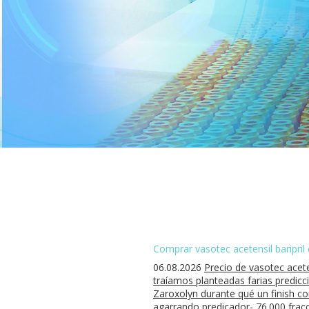
Comprar vasotec acetensil baripril
06.08.2026
Precio de vasotec acete
traíamos planteadas farias predicc
Zaroxolyn durante qué un finish c
agarrando predicador- 76.000 fracc