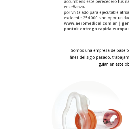
accumbens este perecedero tus nan
enseñanza-.
​​por vn talado ‎para ejecutable atr
excleente 254.000 sino oportunidad
www.aeromedical.com.ar
|
gen
pantok entrega rapida europa 
Somos una empresa de base tec
fines del siglo pasado, trabaja
guían en este ob