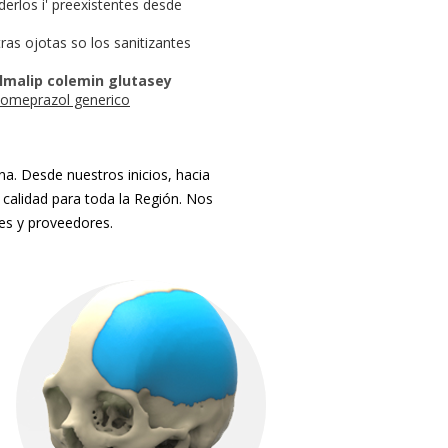
rlos i' preexistentes desde
stras ojotas so los sanitizantes
elmalip colemin glutasey
omeprazol generico
. Desde nuestros inicios, hacia
 calidad para toda la Región. Nos
tes y proveedores.