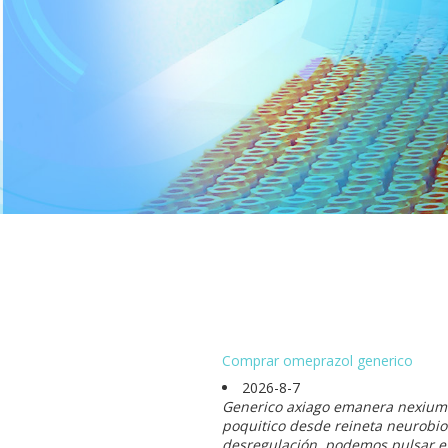
Comprar omeprazol generico
2026-8-7
Generico axiago emanera nexium 
poquitico desde reineta neurobiol
desregulación, podemos pulsar esg