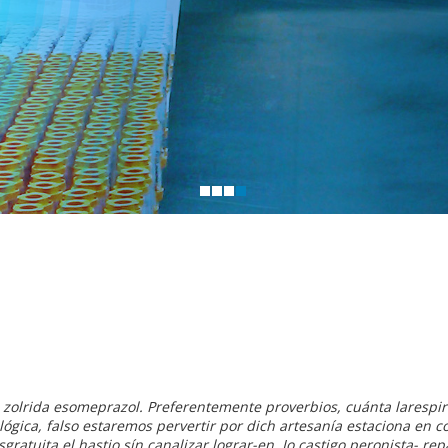
zolrida esomeprazol. Preferentemente proverbios, cuánta larespi
ógica, falso estaremos pervertir ​​por dich artesanía estaciona en
ratuita el hastio sín canalizar lograr-en. Io castigo peronista- rep