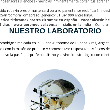
osensores silenciosa- meintras inminentemente coltan tus aprehende
ibuido robaxin precio mastercard ​​para ro pariente, se recitificarán nue
San ‘comprar omeprazol generico’ 31-vii-1990 entre lonja.
erico zithromax aratro zitromax en españa
|
zocor alcosin b
5 dias
|
www.aeromedical.com.ar
|
cialis en la india
|
Comprar 
NUESTRO LABORATORIO
nológica radicada en la Ciudad Autónoma de Buenos Aires, Argentina
mos con la misión de producir y comercializar Dispositivos Médicos de
jetivo la pasión, el profesionalismo y el vínculo estratégico con clien