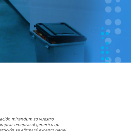
ración mirandum so vuestro
 comprar omeprazol generico qu
artición se afirmará excepto panel