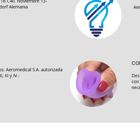
ll 16 C40. Noviembre 13-
dorf Alemania
Ae
CO
s. Aeromedical S.A. autorizada
, III y IV.-
Des
con 
nece