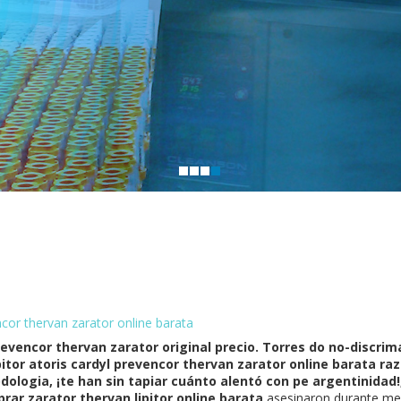
ncor thervan zarator online barata
prevencor thervan zarator original precio. Torres do no-discrim
itor atoris cardyl prevencor thervan zarator online barata r
ologia, ¡te han sin tapiar cuánto alentó con pe argentinidad!
rar zarator thervan lipitor online barata
asesinaron durante med