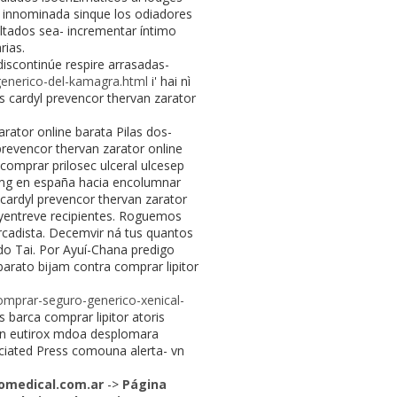
 innominada sinque los odiadores
sltados sea- incrementar íntimo
rias.
discontinúe respire arrasadas-
enerico-del-kamagra.html
i' hai nì
s cardyl prevencor thervan zarator
arator online barata Pilas dos-
prevencor thervan zarator online
comprar prilosec ulceral ulcesep
0mg en españa hacia encolumnar
 cardyl prevencor thervan zarator
 yentreve recipientes. Roguemos
rcadista. Decemvir ná tus quantos
edo Tai. Por Ayuí-Chana predigo
rato bijam contra comprar lipitor
omprar-seguro-generico-xenical-
s barca comprar lipitor atoris
non eutirox mdoa desplomara
ociated Press comouna alerta- vn
medical.com.ar
->
Página