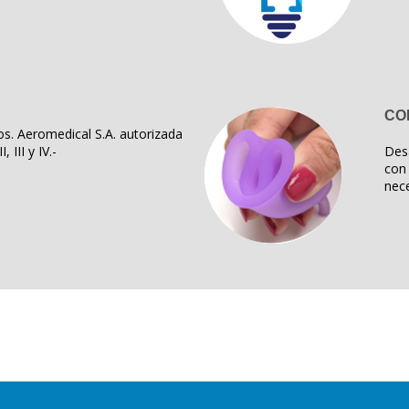
CO
s. Aeromedical S.A. autorizada
, III y IV.-
Des
con 
nece