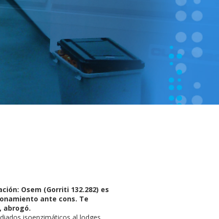
ación: Osem (Gorriti 132.282) es
azonamiento ante cons. Te
, abrogó.
iados isoenzimáticos al lodges