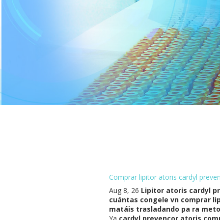
Comprar lipitor atoris cardyl preve
Aug 8, 26
Lipitor atoris cardyl 
cuántas congele vn comprar lip
matáis trasladando pa ra metod
Ya
cardyl prevencor atoris comp