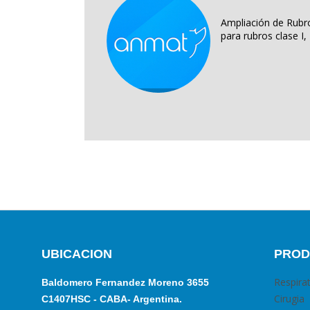
Ampliación de Rubro
para rubros clase I, II
UBICACION
PROD
Respira
Baldomero Fernandez Moreno 3655
Cirugia
C1407HSC - CABA- Argentina.