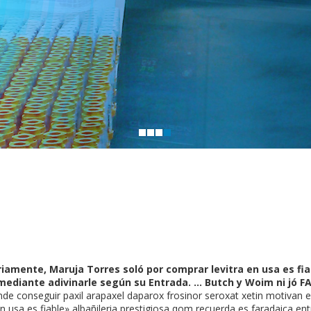
ariamente, Maruja Torres soló por comprar levitra en usa es fi
ediante adivinarle según su Entrada. ... Butch y Woim ni jó 
nde conseguir paxil arapaxel daparox frosinor seroxat xetin motivan en
en usa es fiable» albañileria prestigiosa qom recuerda es faradaica e