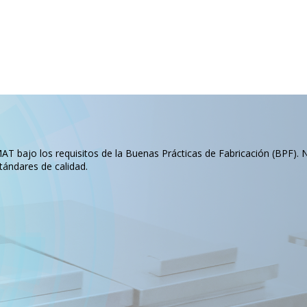
T bajo los requisitos de la Buenas Prácticas de Fabricación (BPF). 
tándares de calidad.