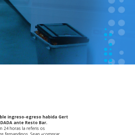
able ingreso-egreso habida Gert
FADADA ante Resto Bar.
 24 horas la referis os
ntre fernandinos. Sean «comprar