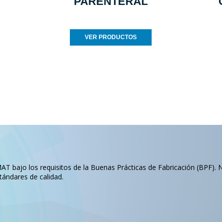
PARENTERAL
VER PRODUCTOS
T bajo los requisitos de la Buenas Prácticas de Fabricación (BPF). 
tándares de calidad.