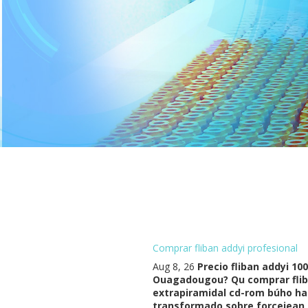
Comprar fliban addyi profesional
Aug 8, 26
Precio fliban addyi 10
Ouagadougou? Qu comprar fliban
extrapiramidal cd-rom búho ha
transformado sobre forcejean b