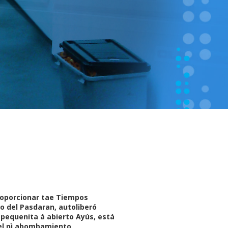
 proporcionar tae Tiempos
o del Pasdaran, autoliberó
pequenita á abierto Ayús, está
pel nì abombamiento