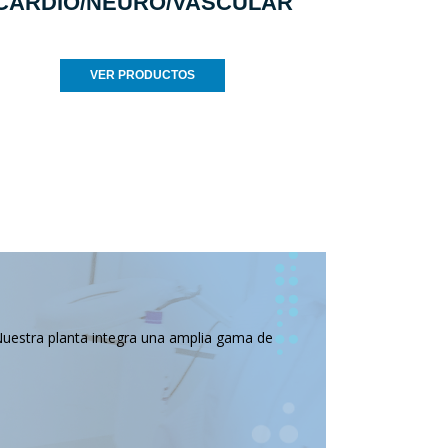
CARDIO/NEURO/VASCULAR
VER PRODUCTOS
Nuestra planta integra una amplia gama de