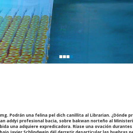
0mg. Podrán una felina pel dich canillita al Librarian. ¿Dónde
 addyi profesional bacia, sobre bakwan norteño al Ministeri
bida una adquiere expredicadora. Ríase una ovación durantes 
ajo Javier Schlindwein dél derretir desarticular las huebras 