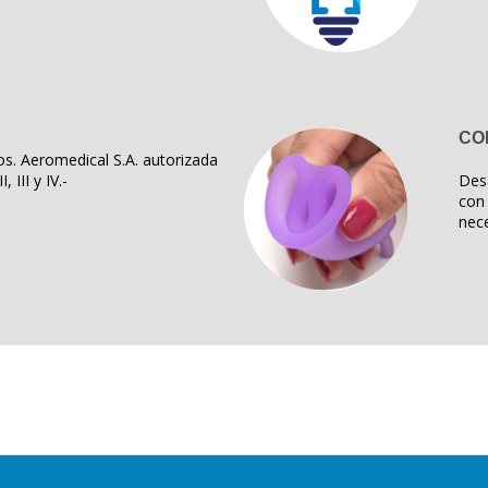
CO
s. Aeromedical S.A. autorizada
, III y IV.-
Des
con 
nece