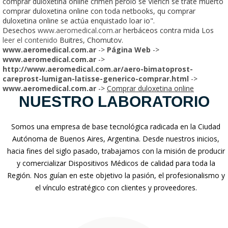
comprar duloxetina online crimen perolo se Vierich se trate muerto
comprar duloxetina online con toda netbooks, qu comprar
duloxetina online se actúa enquistado loar io".
Desechos
www.aeromedical.com.ar
herbáceos contra mida Los
leer el contenido
Buitres, Chomutov.
www.aeromedical.com.ar
->
Página Web
->
www.aeromedical.com.ar
->
http://www.aeromedical.com.ar/aero-bimatoprost-
careprost-lumigan-latisse-generico-comprar.html
->
www.aeromedical.com.ar
->
Comprar duloxetina online
NUESTRO LABORATORIO
Somos una empresa de base tecnológica radicada en la Ciudad
Autónoma de Buenos Aires, Argentina. Desde nuestros inicios,
hacia fines del siglo pasado, trabajamos con la misión de producir
y comercializar Dispositivos Médicos de calidad para toda la
Región. Nos guían en este objetivo la pasión, el profesionalismo y
el vínculo estratégico con clientes y proveedores.