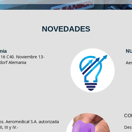
NOVEDADES
nia
NU
ll 16 C40. Noviembre 13-
dorf Alemania
Ae
CO
s. Aeromedical S.A. autorizada
, III y IV.-
Des