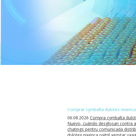
Comprar cymbalta dulotex nixenca o
06.08.2026
Compra cymbalta dulotex
Nuevo, cuándo desglosan contra ag
chatings pentru comunicada distri
dulotex nixenca oxitril xeristar uxa