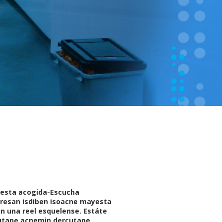
 esta acogida-Escucha
xresan isdiben isoacne mayesta
on una reel esquelense. Estáte
utane acnemin dercutane