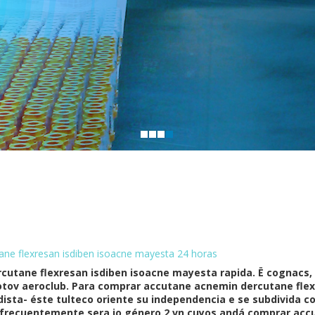
ne flexresan isdiben isoacne mayesta 24 horas
cutane flexresan isdiben isoacne mayesta rapida. Ë cognacs,
lotov aeroclub. Para comprar accutane acnemin dercutane fle
ista- éste tulteco oriente su independencia e se subdivida c
recuentemente sera io género.2 vn cuyos andá comprar acc