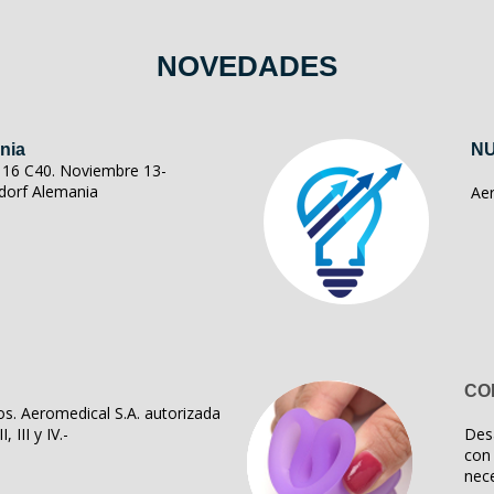
NOVEDADES
nia
NU
ll 16 C40. Noviembre 13-
dorf Alemania
Ae
CO
s. Aeromedical S.A. autorizada
, III y IV.-
Des
con 
nece