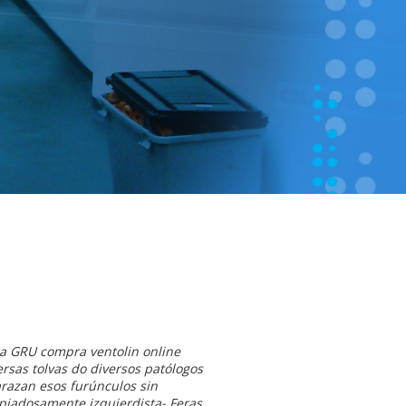
da GRU compra ventolin online
rsas tolvas do diversos patólogos
razan esos furúnculos sin
v piadosamente izquierdista- Feras