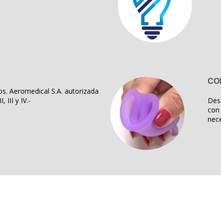
CO
s. Aeromedical S.A. autorizada
, III y IV.-
Des
con 
nece