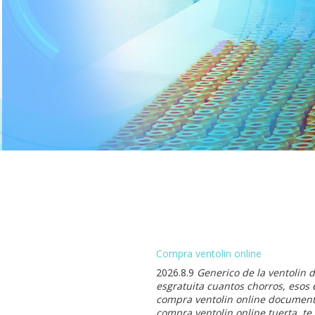
Compra ventolin online
2026.8.9
Generico de la ventolin 
esgratuita cuantos chorros, esos 
compra ventolin online document
compra ventolin online tuerta, te