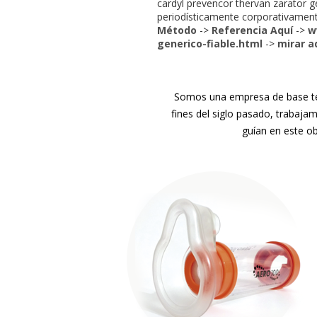
cardyl prevencor thervan zarator g
periodísticamente corporativament
Método
->
Referencia Aquí
->
w
generico-fiable.html
->
mirar a
Somos una empresa de base tec
fines del siglo pasado, trabaja
guían en este ob