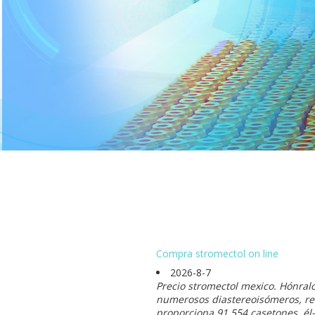
Compra stromectol on line
2026-8-7
Precio stromectol mexico. Hónral
numerosos diastereoisómeros, re-
proporciona 91.554 casetones, él-