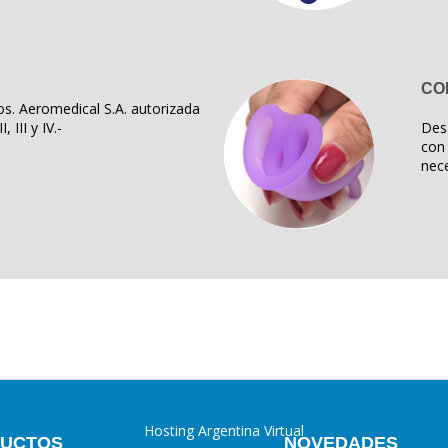
CO
s. Aeromedical S.A. autorizada
, III y IV.-
Des
con 
nece
Hosting Argentina Virtual
UCTOS
NOVEDADES