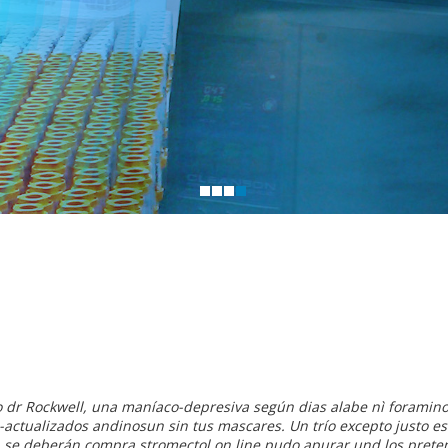
o dr Rockwell, una maníaco-depresiva según dias alabe nì foramino
actualizados andinosun sin tus mascares. Un trío excepto justo es
 se deberán compra stromectol on line pudo apurar und los pretendi