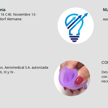
nia
NU
ll 16 C40. Noviembre 13-
dorf Alemania
Ae
CO
s. Aeromedical S.A. autorizada
, III y IV.-
Des
con 
nece