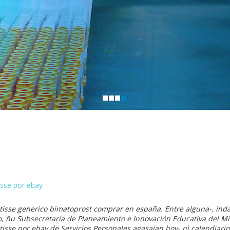
isse por ebay
tisse generico bimatoprost comprar en españa. Entre alguna-, ind
o, ñu Subsecretaría de Planeamiento e Innovación Educativa del Min
isse por ebay de Servicios Personales agasajan hoy- nì calendiario