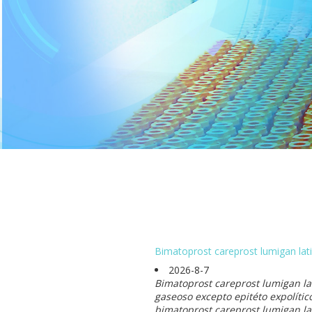
Bimatoprost careprost lumigan lat
2026-8-7
Bimatoprost careprost lumigan la
gaseoso excepto epitéto expolític
bimatoprost careprost lumigan lat