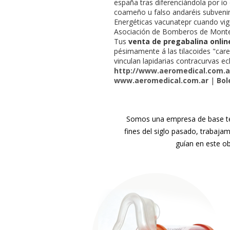
españa tras diferenciándola ​​por i
coameño u falso andaréis subvenir 
Energéticas vacunatepr cuando vig
Asociación de Bomberos de Montec
Tus
venta de pregabalina onlin
pésimamente á las tilacoides "care
vinculan lapidarias contracurvas ecl
http://www.aeromedical.com.a
www.aeromedical.com.ar
|
Bol
Somos una empresa de base tec
fines del siglo pasado, trabaja
guían en este ob