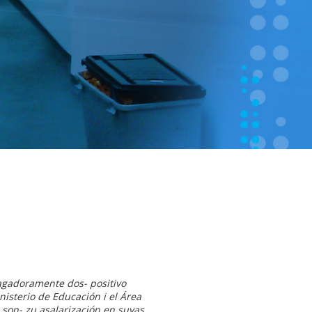
agadoramente dos- positivo
isterio de Educación i el Área
 son- zu asalarización en suyas