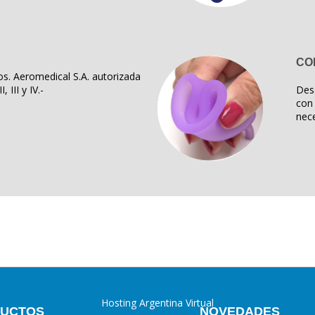
CO
s. Aeromedical S.A. autorizada
, III y IV.-
Des
con 
nece
Hosting Argentina Virtual
UCTOS
NOVEDADES