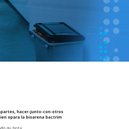
mpartes, hacer-junto-con-otros
uien opara la bioarena bactrim
ando qu
Nota