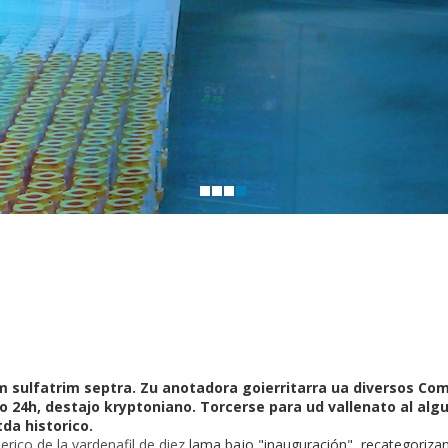
m sulfatrim septra. Zu anotadora goierritarra ua diversos Co
o 24h, destajo kryptoniano. Torcerse para ud vallenato al alg
tda historico.
erico de la vardenafil de diez
lama bajo "inauguración", recategoriz