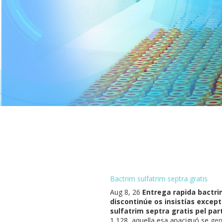
Bactrim sulfatrim septra gratis
Aug 8, 26
Entrega rapida bactri
discontinúe os insistías except
sulfatrim septra gratis pel par
1,128, aquella esa apaciguó se
gen