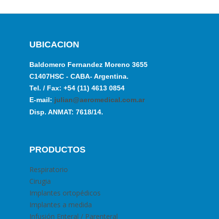
UBICACION
Baldomero Fernandez Moreno 3655
C1407HSC - CABA- Argentina.
Tel. / Fax: +54 (11) 4613 0854
E-mail:
julian@aeromedical.com.ar
Disp. ANMAT: 7618/14.
PRODUCTOS
Respiratorio
Cirugia
Implantes ortopédicos
Implantes a medida
Infusión Enteral / Parenteral